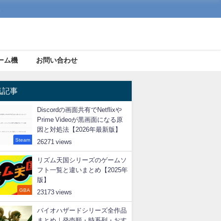
。
ーム機
お問い合わせ
気記事
Discordの画面共有でNetflixや
Prime Videoが黒画面になる原
因と対処法【2026年最新版】
Steam
26271
リズム天国シリーズのゲームソ
フト一覧と違いまとめ【2025年
版】
GBA
23173
バイオハザードシリーズ全作品
まとめ｜発売順・時系列・おす