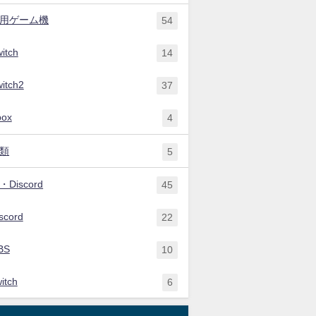
用ゲーム機
54
itch
14
itch2
37
box
4
類
5
Discord
45
scord
22
BS
10
itch
6