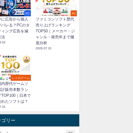
PC
FC
中に広告から個人
ファミコンソフト歴代
がバレる？PCのタ
売り上げランキング
ティング広告を減
TOP50｜メーカー・ジ
方法
ャンル・発売年まで徹
8.02
底分析
2026.07.31
レトロゲーム
国内歴代ゲームソ
累計販売本数ラン
TOP100｜日本で
売れたソフトは？
7.31
テゴリー