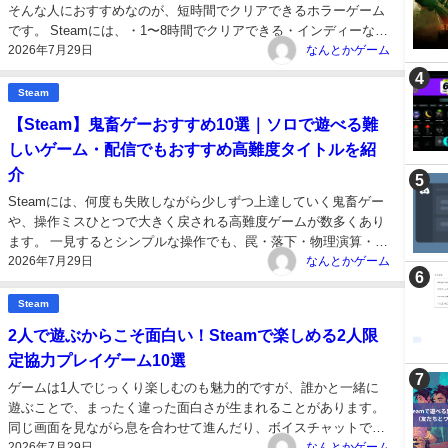
そんな人におすすめなのが、短時間でクリアできるホラーゲーム
です。 Steamには、・1〜8時間でクリアできる・インディーなら
2026年7月29日
ではの独特な恐怖・ストーリーが濃い といった短編ホラーの名作
なんとかゲーム
が数多く存在します。 今回はその中から、Steamで遊べる短時間
ホラーゲーム...
Steam
【Steam】鬼畜ゲーおすすめ10選｜ソロで遊べる難
しいゲーム・配信でもおすすめ高難度タイトルを紹
介
Steamには、何度も失敗しながら少しずつ上達していく鬼畜ゲー
や、操作ミスひとつで大きく戻される高難度ゲームが数多くあり
ます。 一見するとシンプルな操作でも、罠・落下・物理演算・即
2026年7月29日
死トラップなどによって、プレイヤーの集中力とメンタルを容赦
なんとかゲーム
なく削ってくるのが鬼畜ゲーの魅力です。 この記事では、Steam
で遊べるソロ向けの...
Steam
2人で遊ぶからこそ面白い！Steamで楽しめる2人限
定協力プレイゲーム10選
ゲームは1人でじっくり楽しむのも魅力的ですが、誰かと一緒に
遊ぶことで、まったく違った面白さが生まれることがあります。
同じ画面を見ながら息を合わせて進んだり、ボイスチャットで情
2026年7月29日
報を伝え合いながら謎を解いたり、時には思い通りにいかずに笑
なんとかゲーム