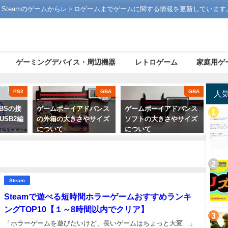
Steamのゲームからレトロゲームまでゲームに関する情報を更新しています
ゲーミングデバイス・周辺機器
レトロゲーム
家庭用ゲ
PS2
GBA
GBA
人
OBSの接
ゲームボーイアドバンス
ゲームボーイアドバンス
USB2編
の外箱の大きさやサイズ
ソフトの大きさやサイズ
について
について
2022年9月4日
2022年9月3日
Steam
Steamで遊べる短時間ホラーゲームおすすめランキ
ングTOP10【１～8時間以内でクリア】
「ホラーゲームを遊びたいけど、長いゲームはちょっと大変…」