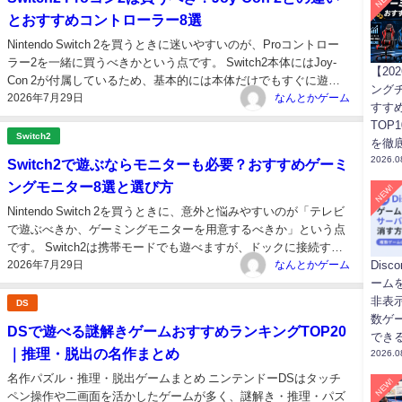
とおすすめコントローラー8選
Nintendo Switch 2を買うときに迷いやすいのが、Proコントロー
ラー2を一緒に買うべきかという点です。 Switch2本体にはJoy-
【20
Con 2が付属しているため、基本的には本体だけでもすぐに遊べ
ング
2026年7月29日
ます。 ただ、アクションゲームや対戦ゲームを長時間遊ぶ人、テ
なんとかゲーム
すす
レビモード中心で遊ぶ人、操作性を重視する人にとって...
TOP
Switch2
を徹
2026.0
Switch2で遊ぶならモニターも必要？おすすめゲーミ
ングモニター8選と選び方
NEW!
Nintendo Switch 2を買うときに、意外と悩みやすいのが「テレビ
で遊ぶべきか、ゲーミングモニターを用意するべきか」という点
です。 Switch2は携帯モードでも遊べますが、ドックに接続すれ
2026年7月29日
ばテレビモードで大画面プレイができます。さらに、TVモードで
なんとかゲーム
Dis
は最大4K/60fps、1080pまたは1440p選択時は最...
ーム
非表
DS
数ゲ
DSで遊べる謎解きゲームおすすめランキングTOP20
でき
｜推理・脱出の名作まとめ
2026.0
名作パズル・推理・脱出ゲームまとめ ニンテンドーDSはタッチ
NEW!
ペン操作や二画面を活かしたゲームが多く、謎解き・推理・パズ