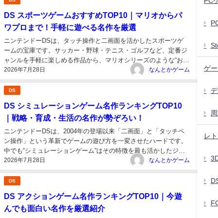
PC
DS スポーツゲームおすすめTOP10｜マリオからパ
P
ワプロまで！手軽に遊べる名作を厳選
ニンテンドーDSは、タッチ操作と二画面を活かしたスポーツゲ
S
ームの宝庫です。サッカー・野球・テニス・ゴルフなど、定番ジ
ャンルを手軽に楽しめる作品から、マリオシリーズのような“お祭
ゲー
2026年7月28日
り系スポーツゲーム”まで、幅広いラインナップが揃っていまし
なんとかゲーム
た。 DS世代のスポーツゲームは、「直感操作の楽しさ」と「携
帯機ならではのテンポの良さ...
デ
DS
DS シミュレーションゲーム名作ランキングTOP10
周
｜戦略・育成・生活の名作が勢ぞろい！
ニンテンドーDSは、2004年の登場以来「二画面」と「タッチペ
レト
ン操作」という革新でゲームの遊び方を一変させたハードです。
中でも“シミュレーションゲーム”はその特徴を最も活かしたジャ
3
2026年7月28日
ンルの一つ。タッチ操作でマップを動かし、戦略を練り、キャラ
なんとかゲーム
クターを育成する体験は、従来の据え置き機では味わえない新鮮
さがありました。 さらに...
D
DS
DS アクションゲーム名作ランキングTOP10｜今遊
F
んでも面白い名作を厳選紹介