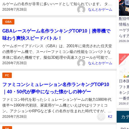
ルゲームの名作が非常に多いハードとして知られています。 タッ
2026年7月28日
チペンでメモを書いたり、画面の仕掛けを直接動かしたりと、
なんとかゲーム
DSならではの操作を活かした謎解きが楽しめるのも魅力です。
配信
また、ストーリー重視の推理...
GBA
情報
ーゲ
GBAレースゲーム名作ランキングTOP10｜携帯機で
らす
味わう爽快スピードバトル！
2026.0
ゲームボーイアドバンス（GBA）は、2001年に発売された任天堂
の携帯ゲーム機で、スーパーファミコン級の性能をコンパクトな
NEW!
本体に収めた機種です。擬似3D処理や高速スクロールが可能で、
2026年7月28日
携帯ゲーム機としては驚異的なレース表現を実現しました。 本記
なんとかゲーム
事では、現在も入手しやすいタイトルを中心に、GBAのレースゲ
ーム名作TOP10...
FC
日本
ファミコンシミュレーション名作ランキングTOP10
フト
｜40・50代が夢中になった懐かしの神ゲー
キング
一番
ファミコン時代を彩ったシミュレーションゲームの魅力1980年代
2026.0
後半〜1990年代初頭、家庭用ゲーム機といえばやはりファミコ
ン。アクションやRPGなど多くの名作が生まれた時代ですが、そ
カ
2026年7月28日
の中でも独特の魅力を放っていたのがシミュレーションゲームで
K2
した。 ユニットを動かし、地形を活かし、敵の行動を読みながら
戦略を練る。時には仲...
DS