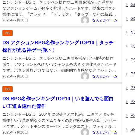
ニンテンドーDSは、タッチペン操作や二画面を活かした革新的
G
なアクションゲームが数多く登場したハードです。従来のボタン
操作に加え、「スライド」「ドラッグ」「タップ」などの新感覚
G
2026年7月28日
アクションが可能になり、これまでにない体験を提供しました。
なんとかゲーム
本記事では、「アクション性」「完成度」「プレイヤー満足度」
N
の3つを基準に、DSを代表す...
DS
DS アクションRPG名作ランキングTOP10｜タッチ
P
操作が光る神ゲー揃い！
ニンテンドーDSは、タッチペンや二画面を活かした独特の操作
P
感で、アクションRPGというジャンルを大きく進化させたハード
です。ボタン連打だけではない、戦略的で直感的なアクションが
P
2026年7月28日
楽しめる作品が多く、RPGファンだけでなくアクション好きにも
なんとかゲーム
愛されています。 この記事では、「戦闘の爽快感」「ストーリー
P
性」「タッチ操作の独自性...
DS
DS RPG名作ランキングTOP10｜いま遊んでも面白
P
い王道＆隠れた傑作
ニンテンドーDSは、2004年に発売されて以来、二画面とタッチ
PS
操作という革新的なシステムで多くの名作RPGを生み出したハー
ドです。ポケットモンスターやドラゴンクエスト、ファイナルフ
S
2026年7月28日
ァンタジーといった大作シリーズはもちろん、DSならではの操
なんとかゲーム