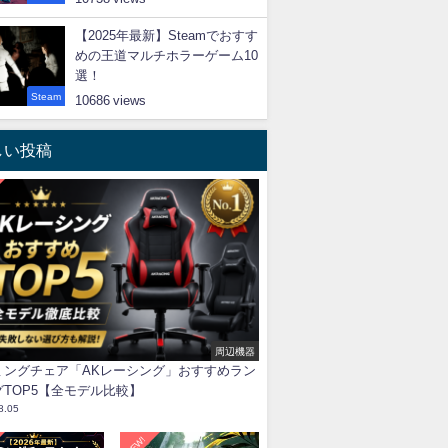
【2025年最新】Steamでおすす
めの王道マルチホラーゲーム10
選！
Steam
10686
しい投稿
周辺機器
ミングチェア「AKレーシング」おすすめラン
グTOP5【全モデル比較】
8.05
NEW!