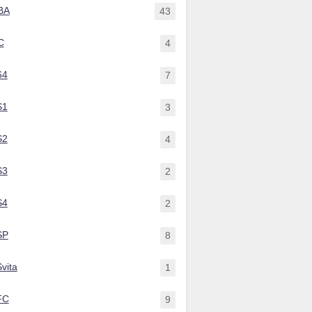
BA
43
C
4
64
7
S1
3
S2
4
S3
2
S4
2
SP
8
vita
1
FC
9