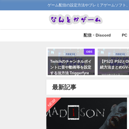
ゲーム配信の設定方法やプレミアゲームソフト、
配信・Discord
PC
OBS
Twitchのチャンネルポイ
【PS2】PS2と
ントに音や動画等を設定
続方法まとめGV-
する法方法 Triggerfyre
2022年7月1日
設定方法
最新記事
2022年8月17日
NEW!