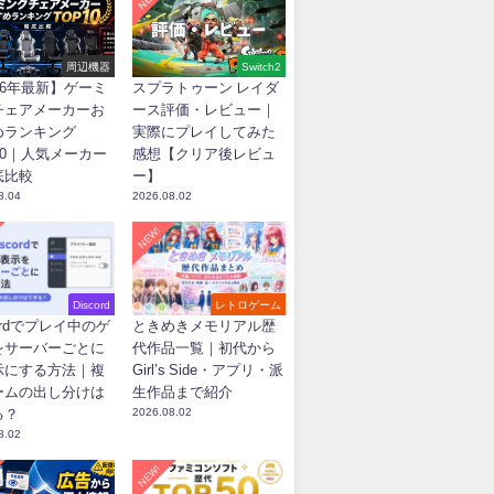
周辺機器
Switch2
26年最新】ゲーミ
スプラトゥーン レイダ
チェアメーカーお
ース評価・レビュー｜
めランキング
実際にプレイしてみた
10｜人気メーカー
感想【クリア後レビュ
底比較
ー】
8.04
2026.08.02
NEW!
Discord
レトロゲーム
cordでプレイ中のゲ
ときめきメモリアル歴
をサーバーごとに
代作品一覧｜初代から
示にする方法｜複
Girl’s Side・アプリ・派
ームの出し分けは
生作品まで紹介
る？
2026.08.02
8.02
NEW!