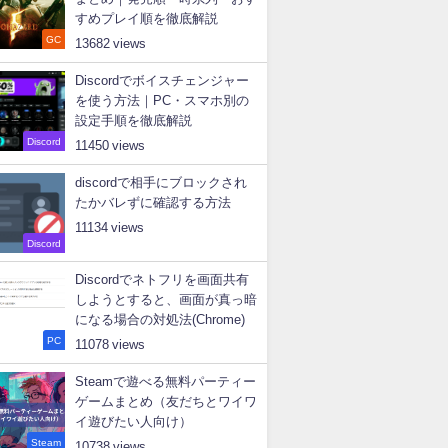
すめプレイ順を徹底解説
GC
13682
Discordでボイスチェンジャー
を使う方法｜PC・スマホ別の
設定手順を徹底解説
Discord
11450
discordで相手にブロックされ
たかバレずに確認する方法
11134
Discord
Discordでネトフリを画面共有
しようとすると、画面が真っ暗
になる場合の対処法(Chrome)
PC
11078
Steamで遊べる無料パーティー
ゲームまとめ（友だちとワイワ
イ遊びたい人向け）
Steam
10738