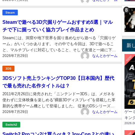
ってしまったり。2人協力プレイのゲームには、ただクリアを目
指すだけではなく、一緒に悩み...
Steam
Steamで遊べる3D穴掘りゲームおすすめ5選｜マル
チで下に掘っていく協力プレイ作品まとめ
Steamには、洞窟や地下世界を掘り進めながら遊べる「穴掘りゲ
ーム」がいくつかあります。 その中でも今回は、3Dで遊べるこ
新
と、マルチプレイに対応していること、そして友達と一緒に下へ
2026年7月29日
下へと掘っていく楽しさがあることを重視して、おすすめ作品を
なんとかゲーム
NEW!
まとめました。 ペットを助けるために洞窟へ向かう爆笑系の協力
ゲームから、ランダム生...
3DS
3DSソフト売上ランキングTOP30【日本国内】歴代
で最も売れた名作タイトルは？
2011年2月26日に発売された「ニンテンドー3DS」は、メガネを
使わずに立体映像を楽しめる“裸眼3Dディスプレイ”を搭載した革
新的な携帯ゲーム機として登場しました。 従来のDSシリーズを
ゲー
2026年7月29日
継承しつつも、グラフィック性能・通信機能・eショップ対応な
なんとかゲーム
キン
どが大幅に進化。「すれちがい通信」や「ARカメラ」など、遊
2026.0
びの幅を広げる新...
Switch2
NEW!
Switch2 Proコン2は買うべき？Joy-Con 2との違い