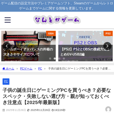
ゲーム配信の設定方法やプレミアゲームソフト、Steamのゲームからレトロ
ゲームまでゲームに関する情報を更新しています。
GBA
PS2
の外箱の
【PS2】PS2とOBSの接続方法ま
ゲームボーイアドバンス
とめGV-USB2編
大きさやサイズについて
2022年7月1日
2022年9月3日
ホーム
PCゲーム
PC
子供の誕生日にゲーミングPCを買うべき？必要な
スペック・失敗しない選び方・親が知っておくべき注意点【2025年最新版】
PC
子供の誕生日にゲーミングPCを買うべき？必要な
スペック・失敗しない選び方・親が知っておくべ
き注意点【2025年最新版】
2025年11月26日
2025年11月26日
19分26秒