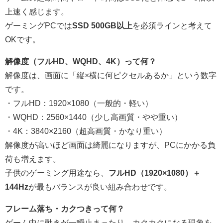
上速く感じます。
ゲーミングPCでは
SSD 500GB以上
を必須ラインと考えて
OKです。
解像度（フルHD、WQHD、4K）って何？
解像度は、画面に「縦×横に何ピクセルあるか」という数字
です。
・フルHD：1920×1080（一般的・軽い）
・WQHD：2560×1440（少し高画質・やや重い）
・4K：3840×2160（超高画質・かなり重い）
解像度が高いほど画面は綺麗になりますが、PCにかかる負
荷も増えます。
子供のゲーミング用途なら、
フルHD（1920×1080）＋
144Hz
が最もバランスが良い組み合わせです。
フレーム落ち・カクつきって何？
ゲーム中に動きが一瞬止まったり、カクカクになる現象を