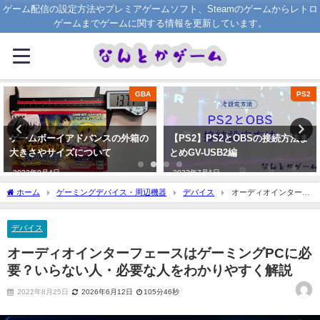
ゲーム配信の設定方法やプレミアゲームソフト、Steamのゲームからレトロ
ゲームまでゲームに関する情報を更新しています。
PS2
OBS
【PS2】PS2とOBSの接続方法ま
Twitchのチャンネルポイントに音
とめGV-USB2編
や動画等を設定する法方法
Triggerfyre設定方法
2022年7月1日
2022年8月17日
ホーム
ゲーミングデバイス・周辺機器
デバイス
オーディオインターフ
ェースはゲーミングPCに必要？いらない人・必要な人をわかりやすく解説
デバイス
オーディオインターフェースはゲーミングPCに必
要？いらない人・必要な人をわかりやすく解説
2022年8月25日
2026年6月12日
105分46秒