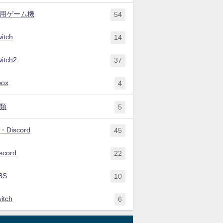
用ゲーム機
54
itch
14
itch2
37
box
4
類
5
Discord
45
scord
22
BS
10
itch
6