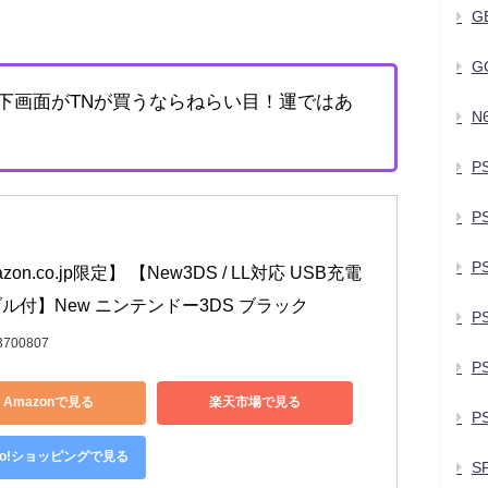
G
G
で下画面がTNが買うならねらい目！運ではあ
N
P
P
P
zon.co.jp限定】 【New3DS / LL対応 USB充電
ル付】New ニンテンドー3DS ブラック
P
3700807
P
Amazonで見る
楽天市場で見る
PS
hoo!ショッピングで見る
S