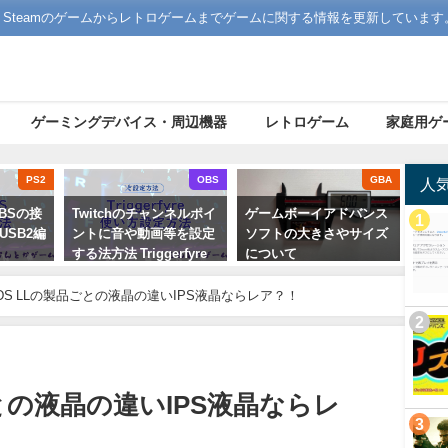
Steamのゲームからレトロゲームまでゲームに関する情報を更新しています
ゲーミングデバイス・周辺機器
レトロゲーム
家庭用ゲ
PS2
OBS
GBA
人
OBSの接
Twitchのチャンネルポイ
ゲームボーイアドバンス
USB2編
ントに音や動画等を設定
ソフトの大きさやサイズ
する法方法 Triggerfyre
について
設定方法
2022年9月3日
3DS LLの製品ごとの液晶の違いIPS液晶ならレア？！
2022年8月17日
ごとの液晶の違いIPS液晶ならレ