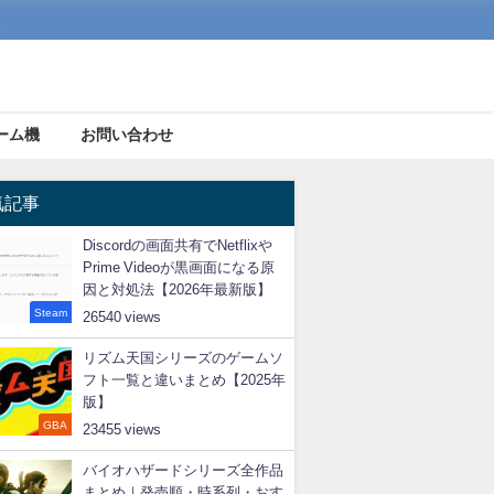
。
ーム機
お問い合わせ
気記事
Discordの画面共有でNetflixや
Prime Videoが黒画面になる原
因と対処法【2026年最新版】
Steam
26540
リズム天国シリーズのゲームソ
フト一覧と違いまとめ【2025年
版】
GBA
23455
バイオハザードシリーズ全作品
まとめ｜発売順・時系列・おす