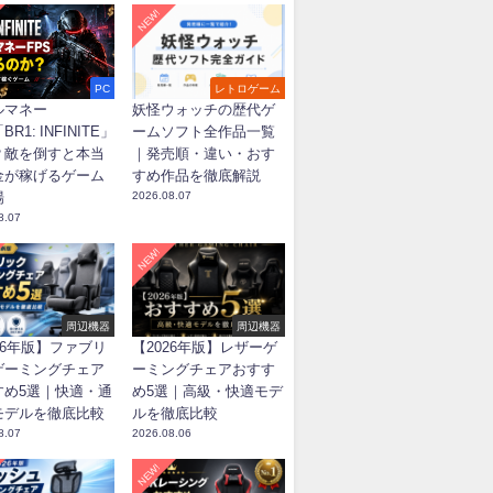
NEW!
PC
レトロゲーム
ルマネー
妖怪ウォッチの歴代ゲ
BR1: INFINITE」
ームソフト全作品一覧
？敵を倒すと本当
｜発売順・違い・おす
金が稼げるゲーム
すめ作品を徹底解説
場
2026.08.07
8.07
NEW!
周辺機器
周辺機器
26年版】ファブリ
【2026年版】レザーゲ
ゲーミングチェア
ーミングチェアおすす
すめ5選｜快適・通
め5選｜高級・快適モデ
モデルを徹底比較
ルを徹底比較
8.07
2026.08.06
NEW!