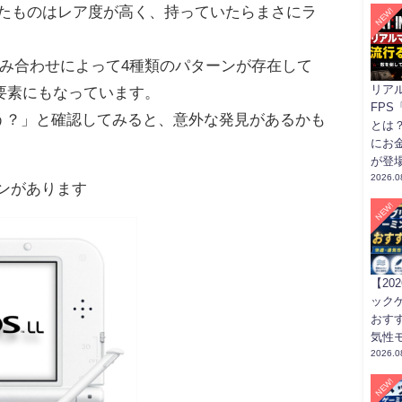
されたものはレア度が高く、持っていたらまさにラ
NEW!
の組み合わせによって4種類のパターンが存在して
リア
要素にもなっています。
FPS「
ろう？」と確認してみると、意外な発見があるかも
とは
にお
が登
2026.0
ーンがあります
NEW!
【20
ック
おす
気性
2026.0
NEW!