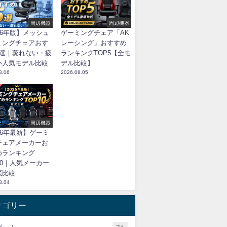
周辺機器
周辺機器
26年版】メッシュ
ゲーミングチェア「AK
ミングチェアおす
レーシング」おすすめ
5選｜蒸れない・疲
ランキングTOP5【全モ
い人気モデル比較
デル比較】
8.06
2026.08.05
周辺機器
26年最新】ゲーミ
チェアメーカーお
めランキング
10｜人気メーカー
底比較
8.04
テゴリー