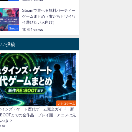
Steamで遊べる無料パーティー
ゲームまとめ（友だちとワイワ
イ遊びたい人向け）
Steam
10794
しい投稿
レトロゲーム
タインズ・ゲート歴代ゲーム完全ガイド｜新
:BOOTまでの全作品・プレイ順・アニメは先
るべき？
8.07