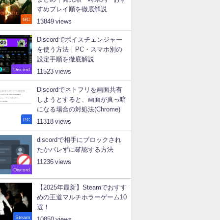
すめプレイ順を徹底解説
GC
13849
Discordでボイスチェンジャー
を使う方法｜PC・スマホ別の
設定手順を徹底解説
Discord
11523
Discordでネトフリを画面共有
しようとすると、画面が真っ暗
になる場合の対処法(Chrome)
PC
11318
discordで相手にブロックされ
たかバレずに確認する方法
11236
Discord
【2025年最新】Steamでおすす
めの王道マルチホラーゲーム10
選！
Steam
10850