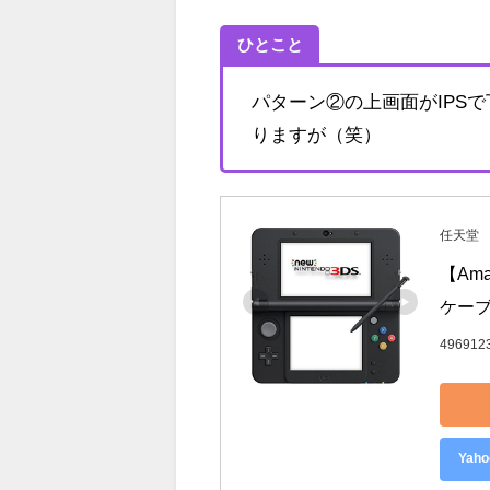
ひとこと
パターン②の上画面がIPS
りますが（笑）
任天堂
【Ama
ケーブ
496912
Ya