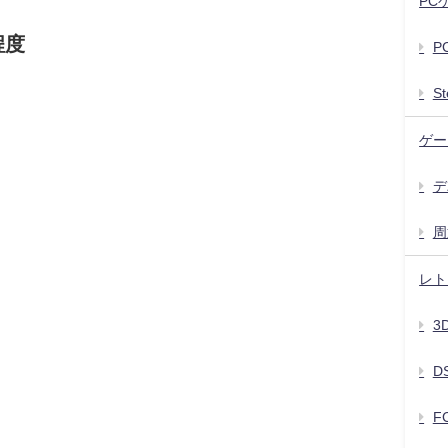
PC
程度
P
S
ゲー
デ
周
レト
3
D
F