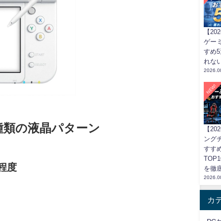
【20
ゲー
すめ
れな
2026.0
NEW!
4種類の液晶パターン
【20
ング
すす
TOP
程度
を徹
2026.0
カ