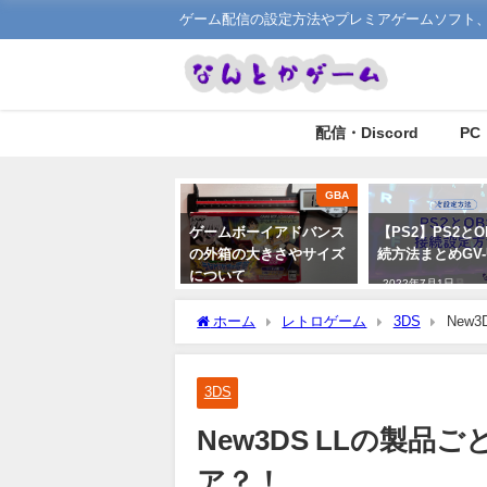
ゲーム配信の設定方法やプレミアゲームソフト、
配信・Discord
PC
GBA
ゲームボーイアドバンス
【PS2】PS2と
の外箱の大きさやサイズ
続方法まとめGV-
について
2022年7月1日
2022年9月4日
ホーム
レトロゲーム
3DS
New
3DS
New3DS LLの製品
ア？！