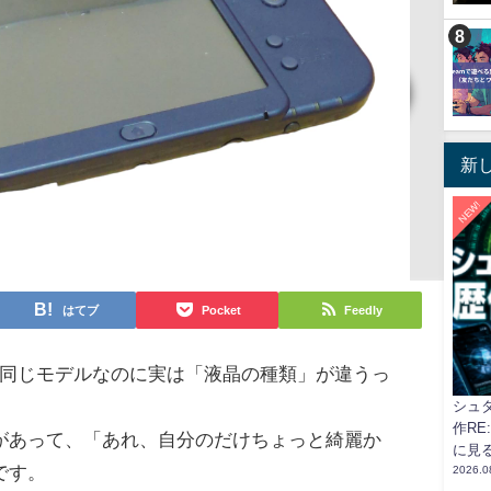
新
NEW!
はてブ
Pocket
Feedly
って、同じモデルなのに実は「液晶の種類」が違うっ
シュ
作RE
があって、「あれ、自分のだけちょっと綺麗か
に見
です。
2026.0