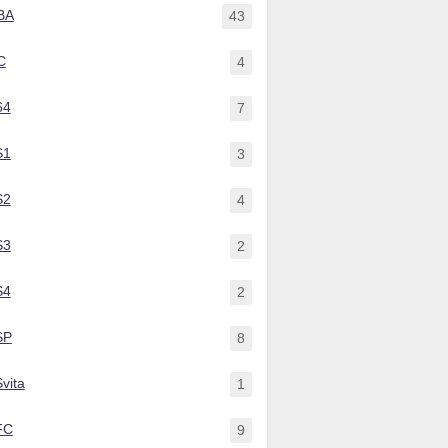
BA
43
C
4
64
7
S1
3
S2
4
S3
2
S4
2
SP
8
vita
1
FC
9