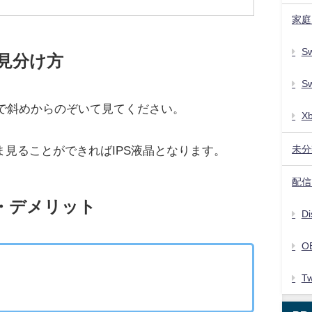
家庭
Sw
の見分け方
Sw
状態で斜めからのぞいて見てください。
X
未分
見ることができればIPS液晶となります。
配信・
ト・デメリット
Di
O
Tw