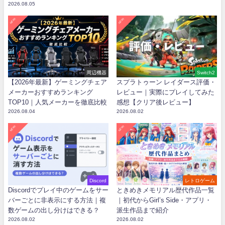
2026.08.05
NEW!
NEW!
周辺機器
Switch2
【2026年最新】ゲーミングチェア
スプラトゥーン レイダース評価・
メーカーおすすめランキング
レビュー｜実際にプレイしてみた
TOP10｜人気メーカーを徹底比較
感想【クリア後レビュー】
2026.08.04
2026.08.02
NEW!
NEW!
Discord
レトロゲーム
Discordでプレイ中のゲームをサー
ときめきメモリアル歴代作品一覧
バーごとに非表示にする方法｜複
｜初代からGirl’s Side・アプリ・
数ゲームの出し分けはできる？
派生作品まで紹介
2026.08.02
2026.08.02