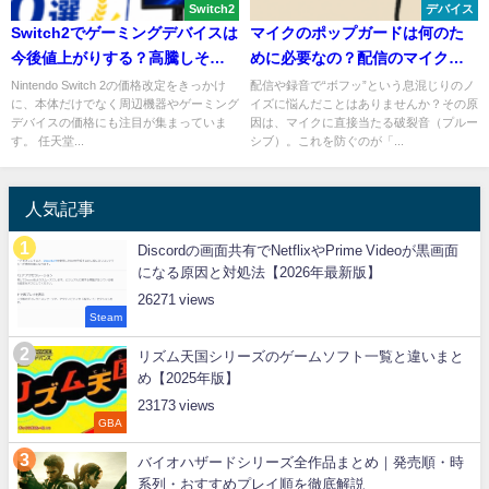
Switch2
デバイス
Switch2でゲーミングデバイスは
マイクのポップガードは何のた
今後値上がりする？高騰しそう
めに必要なの？配信のマイクに
な周辺機器ランキング10選
も必要？
Nintendo Switch 2の価格改定をきっかけ
配信や録音で“ボフッ”という息混じりのノ
に、本体だけでなく周辺機器やゲーミング
イズに悩んだことはありませんか？その原
デバイスの価格にも注目が集まっていま
因は、マイクに直接当たる破裂音（プルー
す。 任天堂...
シブ）。これを防ぐのが「...
人気記事
Discordの画面共有でNetflixやPrime Videoが黒画面
になる原因と対処法【2026年最新版】
26271
Steam
リズム天国シリーズのゲームソフト一覧と違いまと
め【2025年版】
23173
GBA
バイオハザードシリーズ全作品まとめ｜発売順・時
系列・おすすめプレイ順を徹底解説