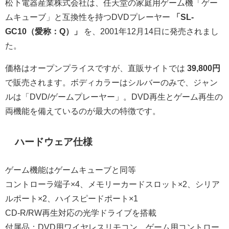
松下電器産業株式会社は、任天堂の家庭用ゲーム機「ゲー
ムキューブ」と互換性を持つDVDプレーヤー
「SL-
GC10（愛称：Q）」
を、2001年12月14日に発売されまし
た。
価格はオープンプライスですが、直販サイトでは
39,800円
で販売されます。ボディカラーはシルバーのみで、ジャン
ルは「DVD/ゲームプレーヤー」。DVD再生とゲーム再生の
両機能を備えているのが最大の特徴です。
ハードウェア仕様
ゲーム機能はゲームキューブと同等
コントローラ端子×4、メモリーカードスロット×2、シリア
ルポート×2、ハイスピードポート×1
CD-R/RW再生対応の光学ドライブを搭載
付属品：DVD用ワイヤレスリモコン、ゲーム用コントロー