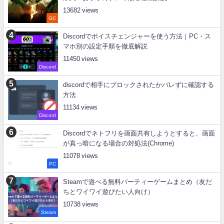
13682
GC
Discordでボイスチェンジャーを使う方法｜PC・ス
マホ別の設定手順を徹底解説
11450
Discord
discordで相手にブロックされたかバレずに確認する
方法
11134
Discord
Discordでネトフリを画面共有しようとすると、画面
が真っ暗になる場合の対処法(Chrome)
11078
PC
Steamで遊べる無料パーティーゲームまとめ（友だ
ちとワイワイ遊びたい人向け）
10738
Steam