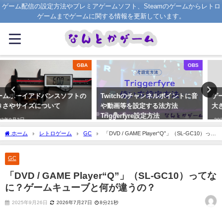
ゲーム配信の設定方法やプレミアゲームソフト、Steamのゲームからレトロ
ゲームまでゲームに関する情報を更新しています。
OBS
GBA
Twitchのチャンネルポイントに音
ゲームボーイアドバンスの外箱の
や動画等を設定する法方法
大きさやサイズについて
Triggerfyre設定方法
2022年9月4日
2022年8月17日
ホーム
レトロゲーム
GC
「DVD / GAME Player“Q”」（SL-GC10）って
なに？ゲームキューブと何が違うの？
GC
「DVD / GAME Player“Q”」（SL-GC10）ってな
に？ゲームキューブと何が違うの？
2025年9月26日
2026年7月27日
8分21秒