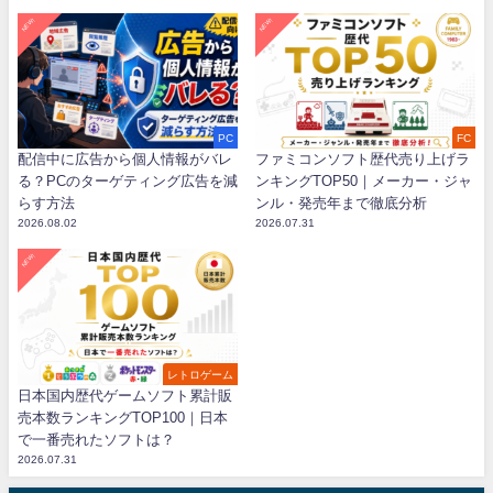
NEW!
NEW!
PC
FC
配信中に広告から個人情報がバレ
ファミコンソフト歴代売り上げラ
る？PCのターゲティング広告を減
ンキングTOP50｜メーカー・ジャ
らす方法
ンル・発売年まで徹底分析
2026.08.02
2026.07.31
NEW!
レトロゲーム
日本国内歴代ゲームソフト累計販
売本数ランキングTOP100｜日本
で一番売れたソフトは？
2026.07.31