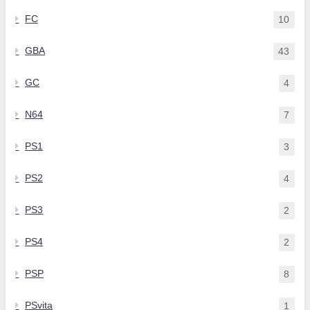
FC
10
GBA
43
GC
4
N64
7
PS1
3
PS2
4
PS3
2
PS4
2
PSP
8
PSvita
1