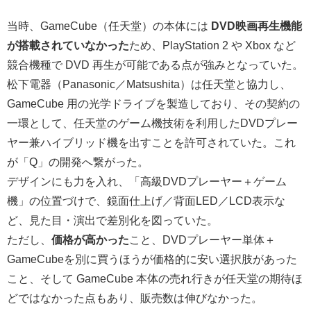
当時、GameCube（任天堂）の本体には
DVD映画再生機能
が搭載されていなかった
ため、PlayStation 2 や Xbox など
競合機種で DVD 再生が可能である点が強みとなっていた。
松下電器（Panasonic／Matsushita）は任天堂と協力し、
GameCube 用の光学ドライブを製造しており、その契約の
一環として、任天堂のゲーム機技術を利用したDVDプレー
ヤー兼ハイブリッド機を出すことを許可されていた。これ
が「Q」の開発へ繋がった。
デザインにも力を入れ、「高級DVDプレーヤー＋ゲーム
機」の位置づけで、鏡面仕上げ／背面LED／LCD表示な
ど、見た目・演出で差別化を図っていた。
ただし、
価格が高かった
こと、DVDプレーヤー単体＋
GameCubeを別に買うほうが価格的に安い選択肢があった
こと、そして GameCube 本体の売れ行きが任天堂の期待ほ
どではなかった点もあり、販売数は伸びなかった。