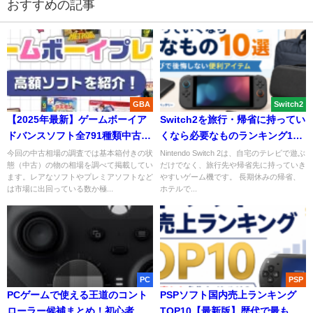
おすすめの記事
GBA
Switch2
【2025年最新】ゲームボーイア
Switch2を旅行・帰省に持ってい
ドバンスソフト全791種類中古相
くなら必要なものランキング10
場まとめ
選｜持ち運びで後悔しない便利
今回の中古相場の調査では基本箱付きの状
Nintendo Switch 2は、自宅のテレビで遊ぶ
態（中古）の物の相場を調べて掲載してい
だけでなく、旅行先や帰省先に持っていき
アイテム
ます。レアなソフトやプレミアソフトなど
やすいゲーム機です。 長期休みの帰省、
は市場に出回っている数か極...
ホテルで...
PC
PSP
PCゲームで使える王道のコント
PSPソフト国内売上ランキング
ローラー候補まとめ！初心者か
TOP10【最新版】歴代で最も売