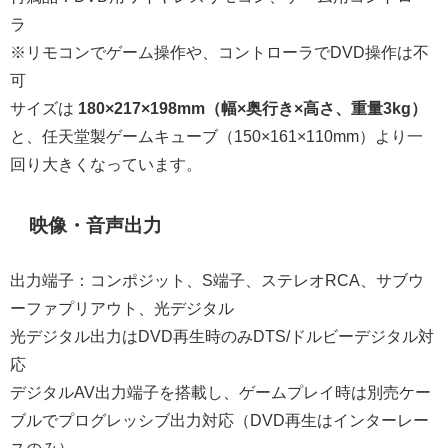
ラ
※リモコンでゲーム操作や、コントローラでDVD操作は不
可
サイズは
180×217×198mm（幅×奥行き×高さ、重量3kg）
と、任天堂製ゲームキューブ（150×161×110mm）より一
回り大きくなっています。
映像・音声出力
出力端子：コンポジット、S端子、ステレオRCA、サブウ
ーファプリアウト、光デジタル
光デジタル出力はDVD再生時のみDTS/ドルビーデジタル対
応
デジタルAV出力端子を搭載し、ゲームプレイ時は別売ケー
ブルでプログレッシブ出力対応（DVD再生はインターレー