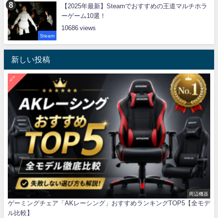
【2025年最新】Steamでおすすめの王道マルチホラ
ーゲーム10選！
10686
Steam
新しい投稿
NEW!
周辺機器
ゲーミングチェア「AKレーシング」おすすめランキングTOP5【全モデ
ル比較】