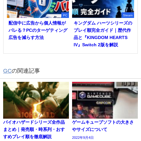
PC
Steam
配信中に広告から個人情報が
キングダム ハーツシリーズの
バレる？PCのターゲティング
プレイ順完全ガイド｜歴代作
広告を減らす方法
品と『KINGDOM HEARTS
IV』Switch 2版を解説
GC
の関連記事
バイオハザードシリーズ全作品
ゲームキューブソフトの大きさ
まとめ｜発売順・時系列・おす
やサイズについて
すめプレイ順を徹底解説
2022年9月4日