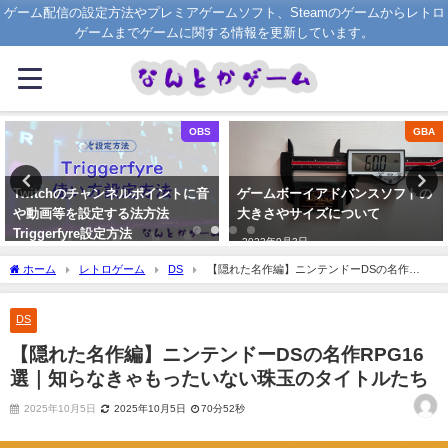
ゲーム配信の設定方法やプレミアゲームソフト、Steamのゲームからレトロ
ゲームまでゲームに関する情報を更新しています。
GBA
GBA
ゲームボーイアドバンスソフトの
ゲームボーイアドバンスの外箱の
大きさやサイズについて
大きさやサイズについて
2022年9月3日
2022年9月4日
ホーム
レトロゲーム
DS
【隠れた名作編】ニンテンドーDSの名作
RPG16選｜知らなきゃもったいない珠玉のタイトルたち
DS
【隠れた名作編】ニンテンドーDSの名作RPG16
選｜知らなきゃもったいない珠玉のタイトルたち
2025年10月5日
2025年10月5日
70分52秒