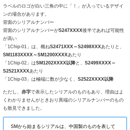
ラベルのロゴが白い三角の中に「！」が入っているデザイ
ンの場合があります。
背面のシリアルナンバー
背面のシリアルナンバーが
S247XXXX
後半であれば可能性
が高い
「1Chip-01」は、概ね
S2471XXX～S2498XXX
あたりと、
SM1183XXXX～SM1200XXXX
あたり
「1Chip-02」は
SM1202XXXX以降
と、
S2499XXXX～
S2521XXXX
あたり
「1Chip-03」は極端に数が少なく、
S2522XXXX以降
ただし、
赤字
で表示したシリアルのものもあり、理由はよ
くわかりませんがときおり異端のシリアルナンバーのもの
も散見できました。
SMから始まるシリアルは、中国製のものを表して