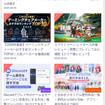
ル比較】
2026.08.05
NEW!
NEW!
周辺機器
Switch2
【2026年最新】ゲーミングチェア
スプラトゥーン レイダース評価・
メーカーおすすめランキング
レビュー｜実際にプレイしてみた
TOP10｜人気メーカーを徹底比較
感想【クリア後レビュー】
2026.08.04
2026.08.02
NEW!
NEW!
Discord
レトロゲーム
Discordでプレイ中のゲームをサー
ときめきメモリアル歴代作品一覧
バーごとに非表示にする方法｜複
｜初代からGirl’s Side・アプリ・
数ゲームの出し分けはできる？
派生作品まで紹介