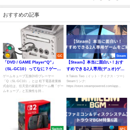
おすすめの記事
GC
Steam
「DVD / GAME Player“Q”」
【Steam】本当に面白い！おす
（SL-GC10）ってなに？ゲーム
すめできる2人専用(デュオ)ゲー
キューブと何が違うの？
ムをご紹介
ゲームキューブ互換DVDプレーヤー
It Takes Two（イット・テイクス・ツー）
「Q（SL-GC10）」とは 松下電器産業株
Steamリンク:
式会社は、任天堂の家庭用ゲーム機「ゲー
https://store.steampowered.com/app...
ムキューブ」と互換性を持...
Switch
SFC