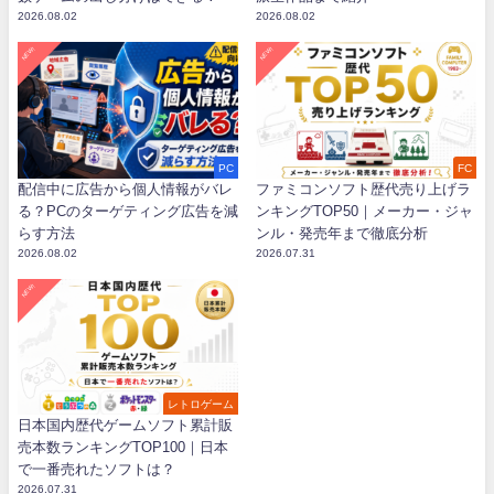
2026.08.02
2026.08.02
NEW!
NEW!
PC
FC
配信中に広告から個人情報がバレ
ファミコンソフト歴代売り上げラ
る？PCのターゲティング広告を減
ンキングTOP50｜メーカー・ジャ
らす方法
ンル・発売年まで徹底分析
2026.08.02
2026.07.31
NEW!
レトロゲーム
日本国内歴代ゲームソフト累計販
売本数ランキングTOP100｜日本
で一番売れたソフトは？
2026.07.31