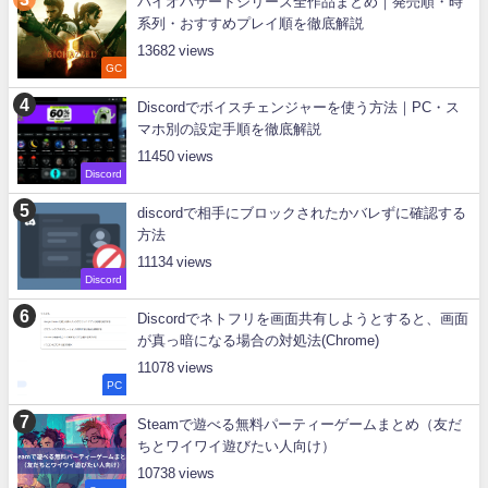
バイオハザードシリーズ全作品まとめ｜発売順・時
系列・おすすめプレイ順を徹底解説
13682
GC
Discordでボイスチェンジャーを使う方法｜PC・ス
マホ別の設定手順を徹底解説
11450
Discord
discordで相手にブロックされたかバレずに確認する
方法
11134
Discord
Discordでネトフリを画面共有しようとすると、画面
が真っ暗になる場合の対処法(Chrome)
11078
PC
Steamで遊べる無料パーティーゲームまとめ（友だ
ちとワイワイ遊びたい人向け）
10738