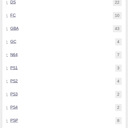
DS
22
FC
10
GBA
43
GC
4
N64
7
PS1
3
PS2
4
PS3
2
PS4
2
PSP
8