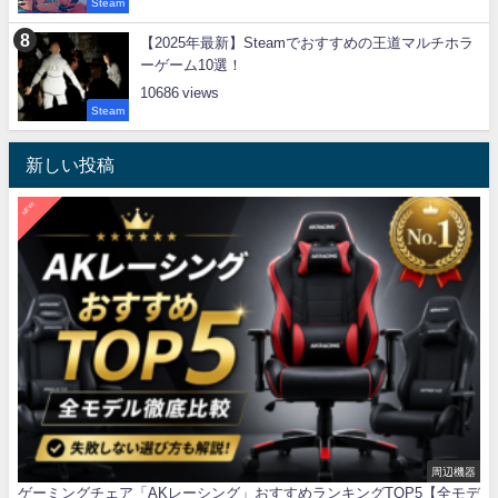
Steam
【2025年最新】Steamでおすすめの王道マルチホラ
ーゲーム10選！
10686
Steam
新しい投稿
NEW!
周辺機器
ゲーミングチェア「AKレーシング」おすすめランキングTOP5【全モデ