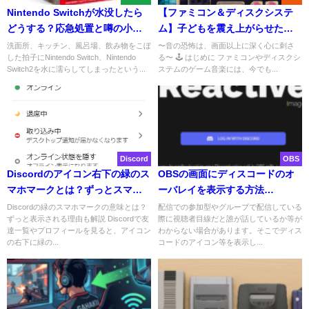
Nintendo Switchが水没したら
【ファミコン＆ディスクシステ
どうする？応急処置と噂の小ネ
ム】子どもを震え上がらせた…
タ集
トラウマBGM特集6選
洗面所、キッチン、風呂場、飲み物をこぼ
〜音の恐怖は、画面以上に深く心に刺さ
した拍子にNintendo Switch、Nintendo
る〜 🕹️ はじめに ファミコンやディスクシ
Switch2を水に濡らしてしまったという...
ステムのゲーム音楽には、今でも...
Discord
OBS
Discordのアイコン右下の緑のス
OBSの画面にディスコードのオ
マホマークとは？ずっとスマホ
ーバレイを表示する方法
マークがオンラインの人は何を
（discord reactive）
Discordの緑のスマホマークの意味とは？
配信での参加型やグループで配信している
ずっと表示される理由も解説 Discordで友
際に視聴者目線だと誰が話しているか等が
している？
達一覧やプロフィールを見ると、アイコン
わからない場合があります。そこでディス
の右下に緑の...
コードのアイコン等を表示し...