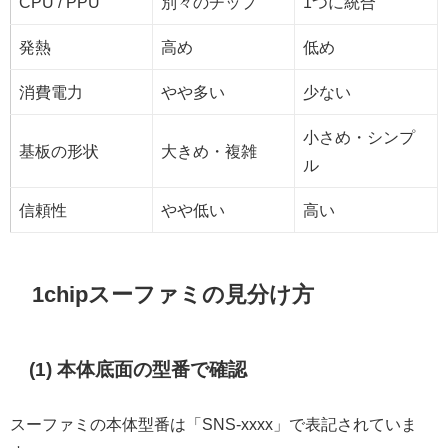
CPU / PPU
別々のチップ
1つに統合
発熱
高め
低め
消費電力
やや多い
少ない
小さめ・シンプ
基板の形状
大きめ・複雑
ル
信頼性
やや低い
高い
1chipスーファミの見分け方
(1) 本体底面の型番で確認
スーファミの本体型番は「SNS-xxxx」で表記されていま