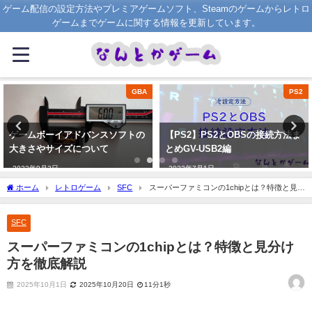
ゲーム配信の設定方法やプレミアゲームソフト、Steamのゲームからレトロ
ゲームまでゲームに関する情報を更新しています。
BA
PS2
O
の
【PS2】PS2とOBSの接続方法ま
Twitchのチャンネルポイントに
とめGV-USB2編
や動画等を設定する法方法
Triggerfyre設定方法
2022年7月1日
2022年8月17日
ホーム
レトロゲーム
SFC
スーパーファミコンの1chipとは？特徴と見分
け方を徹底解説
SFC
スーパーファミコンの1chipとは？特徴と見分け
方を徹底解説
2025年10月1日
2025年10月20日
11分1秒