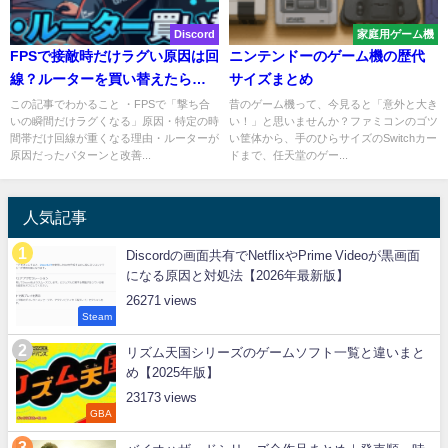
Discord
家庭用ゲーム機
FPSで接敵時だけラグい原因は回
ニンテンドーのゲーム機の歴代
線？ルーターを買い替えたら改
サイズまとめ
善した話
この記事でわかること ・FPSで「撃ち合
昔のゲーム機って、今見ると「意外と大き
いの瞬間だけラグくなる」原因・特定の時
い！」と思いませんか？ファミコンのゴツ
間帯だけ回線が重くなる理由・ルーターが
い筐体から、手のひらサイズのSwitchカー
原因だったパターンと改善...
ドまで、任天堂のゲー...
人気記事
Discordの画面共有でNetflixやPrime Videoが黒画面
になる原因と対処法【2026年最新版】
26271
Steam
リズム天国シリーズのゲームソフト一覧と違いまと
め【2025年版】
23173
GBA