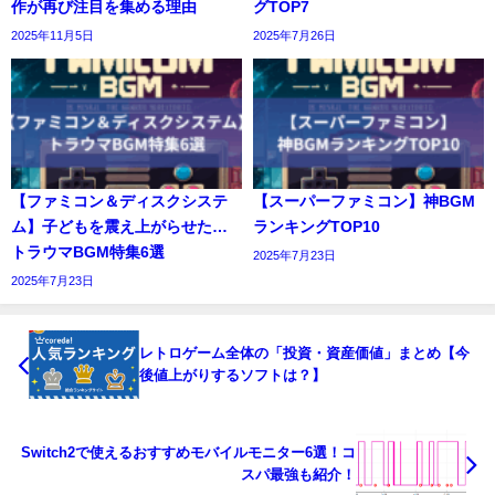
作が再び注目を集める理由
グTOP7
2025年11月5日
2025年7月26日
【ファミコン＆ディスクシステ
【スーパーファミコン】神BGM
ム】子どもを震え上がらせた…
ランキングTOP10
トラウマBGM特集6選
2025年7月23日
2025年7月23日
レトロゲーム全体の「投資・資産価値」まとめ【今
後値上がりするソフトは？】
Switch2で使えるおすすめモバイルモニター6選！コ
スパ最強も紹介！